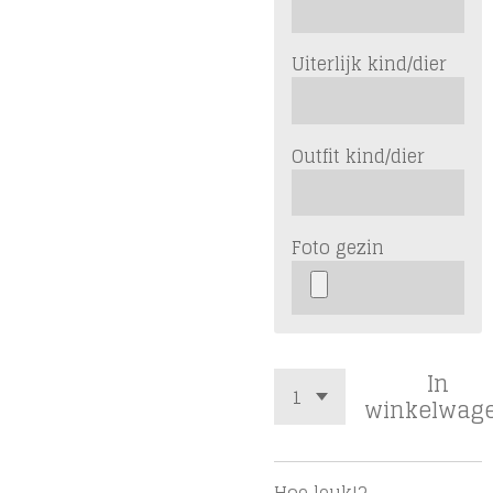
Uiterlijk kind/dier
Outfit kind/dier
Foto gezin
In
winkelwag