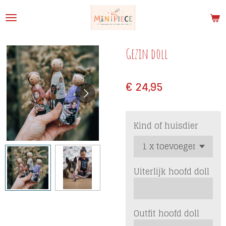
Ga
direct
naar
de
Gezin doll
hoofdinhoud
€ 24,95
Kind of huisdier
Uiterlijk hoofd doll
Outfit hoofd doll