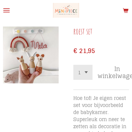
Ga
direct
naar
de
roest set
hoofdinhoud
€ 21,95
In
winkelwag
Hoe tof! Je eigen roest
set voor bijvoorbeeld
de babykamer.
Superleuk om neer te
zetten als decoratie in