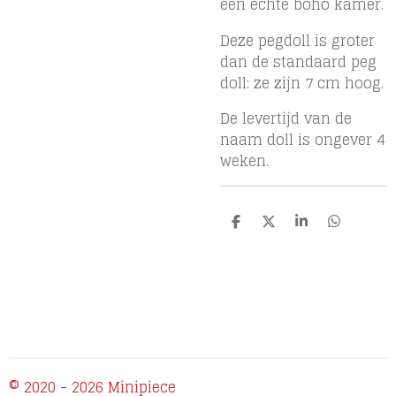
een echte boho kamer.
Deze pegdoll is groter
dan de standaard peg
doll: ze zijn 7 cm hoog.
De levertijd van de
naam doll is ongever 4
weken.
D
D
S
D
e
e
h
e
l
e
a
l
e
l
r
e
n
e
n
© 2020 - 2026 Minipiece