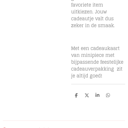
favoriete item
uitkiezen. Jouw
cadeautje valt dus
zeker in de smaak.
Met een cadeaukaart
van minipiece met
bijpassende feestelijke
cadeauverpakking zit
je altijd goed!
D
D
S
D
e
e
h
e
l
e
a
l
e
l
r
e
n
e
n