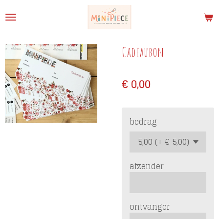
Ga
direct
naar
de
Cadeaubon
hoofdinhoud
€ 0,00
bedrag
afzender
ontvanger