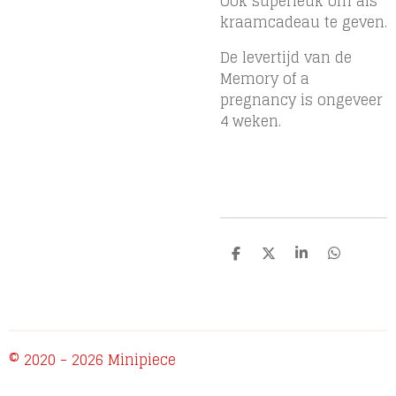
Ook superleuk om als
kraamcadeau te geven.
De levertijd van de
Memory of a
pregnancy is ongeveer
4 weken.
D
D
S
D
e
e
h
e
l
e
a
l
e
l
r
e
n
e
n
© 2020 - 2026 Minipiece