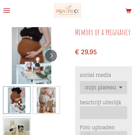
Ga
direct
naar
de
Memory of a pregnancy
hoofdinhoud
€ 29,95
social media
beschrijf uiterlijk
Foto uploaden