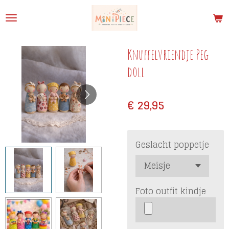
Ga
direct
naar
de
Knuffelvriendje Peg
hoofdinhoud
doll
€ 29,95
Geslacht poppetje
Foto outfit kindje