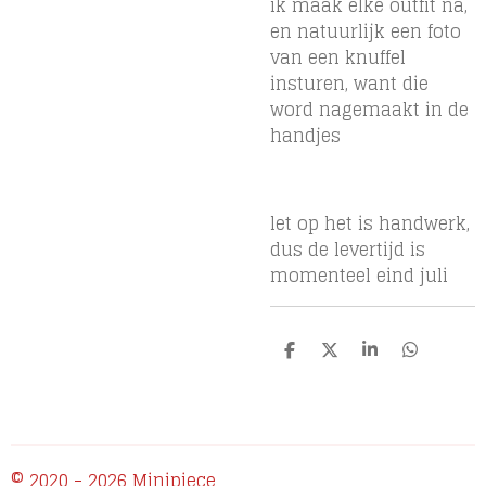
ik maak elke outfit na,
en natuurlijk een foto
van een knuffel
insturen, want die
word nagemaakt in de
handjes
let op het is handwerk,
dus de levertijd is
momenteel eind juli
D
D
S
D
e
e
h
e
l
e
a
l
e
l
r
e
n
e
n
© 2020 - 2026 Minipiece