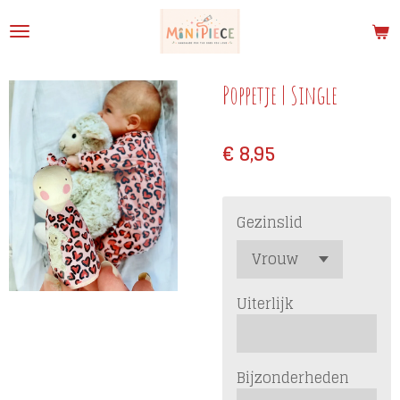
Ga
direct
naar
de
Poppetje | Single
hoofdinhoud
€ 8,95
Gezinslid
Uiterlijk
Bijzonderheden