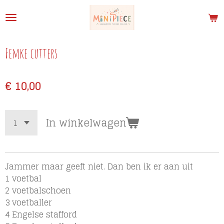
Ga
direct
naar
de
Femke cutters
hoofdinhoud
€ 10,00
In winkelwagen
Jammer maar geeft niet. Dan ben ik er aan uit
1 voetbal
2 voetbalschoen
3 voetballer
4 Engelse stafford