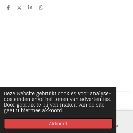
D
D
S
D
e
e
h
e
l
e
a
l
e
l
r
e
n
e
n
Deze website gebruikt cookies voor analyse-
doeleinden en/of het tonen van advertenties.
© 2020 - 2026 Minipiece
Door gebruik te blijven maken van de site
gaat u hiermee akkoord.
Akkoord
E-mailadres
Instagram
WhatsApp