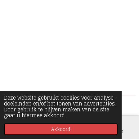
e
e
h
e
l
e
a
l
e
l
r
e
n
e
n
Deze website gebruikt cookies voor analyse-
doeleinden en/of het tonen van advertenties.
© 2020 - 2026 Minipiece
Door gebruik te blijven maken van de site
gaat u hiermee akkoord.
Akkoord
E-mailadres
Instagram
WhatsApp