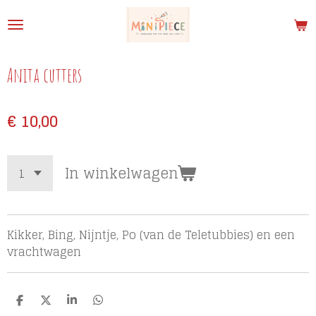
Ga
direct
naar
de
Anita cutters
hoofdinhoud
€ 10,00
In winkelwagen
Kikker, Bing, Nijntje, Po (van de Teletubbies) en een
vrachtwagen
D
D
S
D