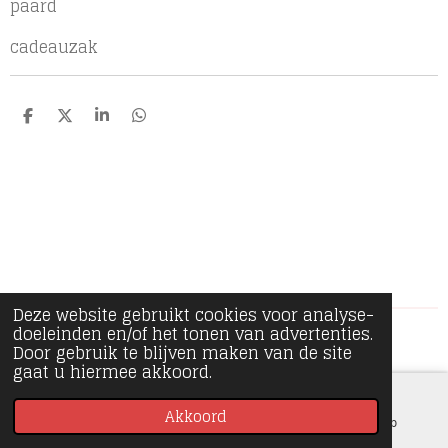
paard
cadeauzak
D
D
S
D
e
e
h
e
l
e
a
l
e
l
r
e
n
e
n
Deze website gebruikt cookies voor analyse-
doeleinden en/of het tonen van advertenties.
© 2020 - 2026 Minipiece
Door gebruik te blijven maken van de site
gaat u hiermee akkoord.
Akkoord
E-mailadres
Instagram
WhatsApp