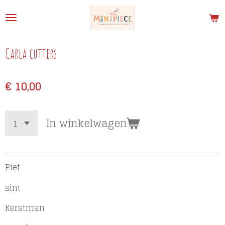
Ga
direct
naar
de
Carla cutters
hoofdinhoud
€ 10,00
In winkelwagen
Piet
sint
Kerstman