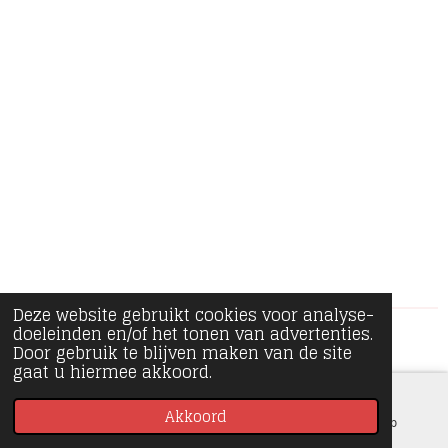
e
e
h
e
l
e
a
l
e
l
r
e
n
e
n
Deze website gebruikt cookies voor analyse-
doeleinden en/of het tonen van advertenties.
© 2020 - 2026 Minipiece
Door gebruik te blijven maken van de site
gaat u hiermee akkoord.
Akkoord
E-mailadres
Instagram
WhatsApp