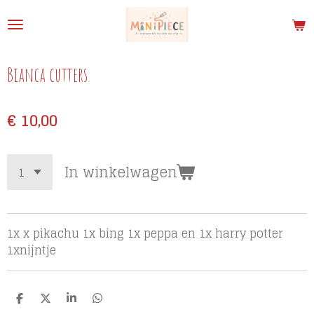
Ga
direct
naar
de
Bianca cutters
hoofdinhoud
€ 10,00
In winkelwagen
1x x pikachu 1x bing 1x peppa en 1x harry potter
1xnijntje
D
D
S
D