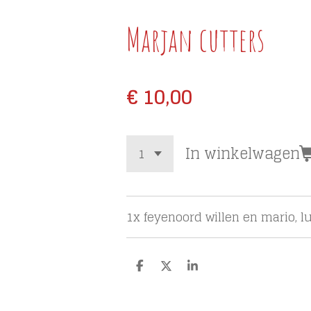
Marjan cutters
€ 10,00
In winkelwagen
1x feyenoord willen en mario, l
D
D
S
e
e
h
l
e
a
e
l
r