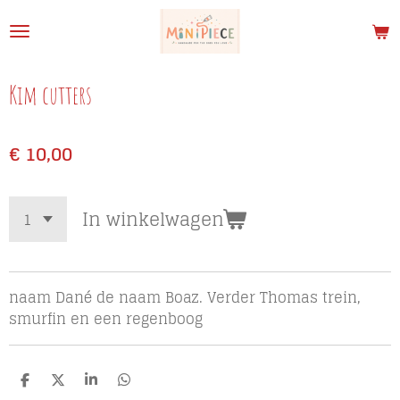
Ga
direct
naar
de
Kim cutters
hoofdinhoud
€ 10,00
In winkelwagen
naam Dané de naam Boaz. Verder Thomas trein,
smurfin en een regenboog
D
D
S
D