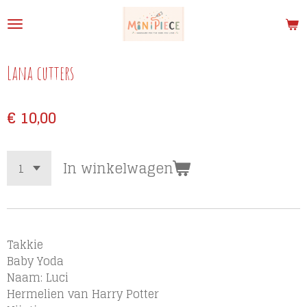
Ga
direct
naar
de
Lana cutters
hoofdinhoud
€ 10,00
In winkelwagen
Takkie
Baby Yoda
Naam: Luci
Hermelien van Harry Potter