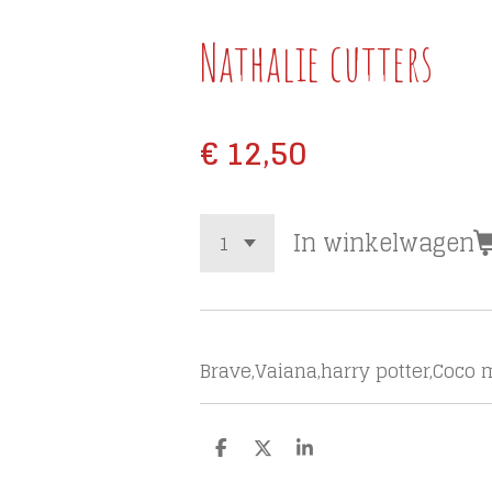
Nathalie cutters
€ 12,50
In winkelwagen
Brave,Vaiana,harry potter,Coco
D
D
S
e
e
h