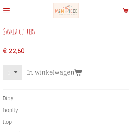
Ga
direct
naar
de
Saskia cutters
hoofdinhoud
€ 22,50
In winkelwagen
Bing
hopity
flop