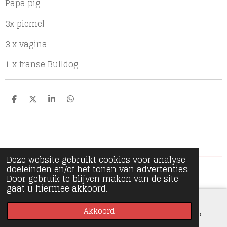
Papa pig
3x piemel
3 x vagina
1 x franse Bulldog
D
D
S
D
e
e
h
e
l
e
a
l
e
l
r
e
n
e
n
Deze website gebruikt cookies voor analyse-
doeleinden en/of het tonen van advertenties.
© 2020 - 2026 Minipiece
Door gebruik te blijven maken van de site
gaat u hiermee akkoord.
Akkoord
E-mailadres
Instagram
WhatsApp