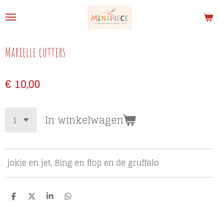
Ga
direct
naar
de
Marielle cutters
hoofdinhoud
€ 10,00
In winkelwagen
jokie en jet, Bing en flop en de gruffalo
D
D
S
D
e
e
h
e
l
e
a
l