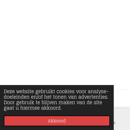
e
l
r
e
n
e
n
Deze website gebruikt cookies voor analyse-
doeleinden en/of het tonen van advertenties.
© 2020 - 2026 Minipiece
Door gebruik te blijven maken van de site
gaat u hiermee akkoord.
Akkoord
E-mailadres
Instagram
WhatsApp