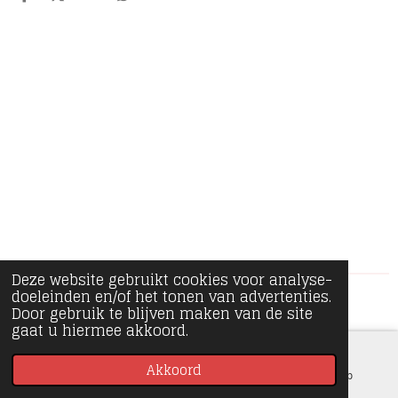
D
D
S
D
e
e
h
e
l
e
a
l
e
l
r
e
n
e
n
Deze website gebruikt cookies voor analyse-
doeleinden en/of het tonen van advertenties.
© 2020 - 2026 Minipiece
Door gebruik te blijven maken van de site
gaat u hiermee akkoord.
Akkoord
E-mailadres
Instagram
WhatsApp