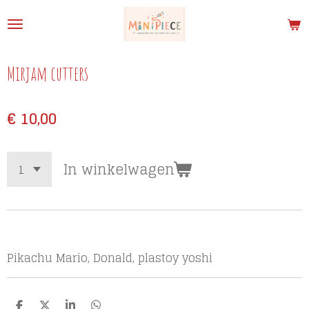
Ga
direct
naar
de
Mirjam cutters
hoofdinhoud
€ 10,00
In winkelwagen
Pikachu Mario, Donald, plastoy yoshi