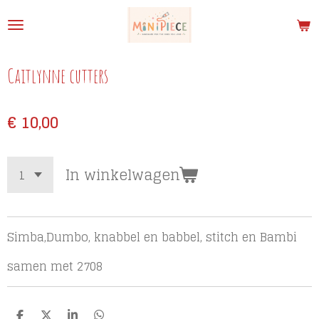
Ga
direct
naar
de
Caitlynne cutters
hoofdinhoud
€ 10,00
In winkelwagen
Simba,Dumbo, knabbel en babbel, stitch en Bambi
samen met 2708