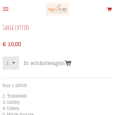
Ga
direct
naar
de
Sakia cutters
hoofdinhoud
€ 10,00
In winkelwagen
Dus 1 stitch
2. Tinkelbell
3. Gabby
4. Cakey
5. Minie mouse