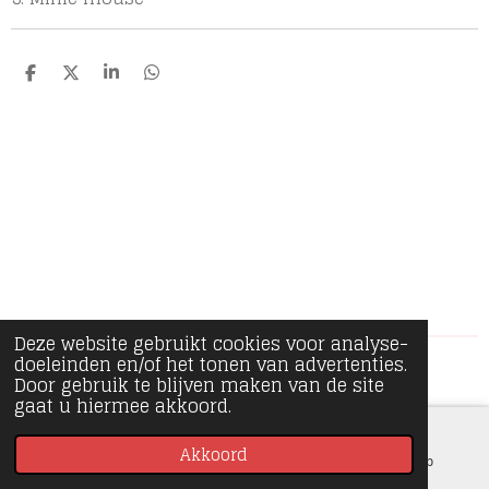
D
D
S
D
e
e
h
e
l
e
a
l
e
l
r
e
n
e
n
Deze website gebruikt cookies voor analyse-
doeleinden en/of het tonen van advertenties.
© 2020 - 2026 Minipiece
Door gebruik te blijven maken van de site
gaat u hiermee akkoord.
Akkoord
E-mailadres
Instagram
WhatsApp